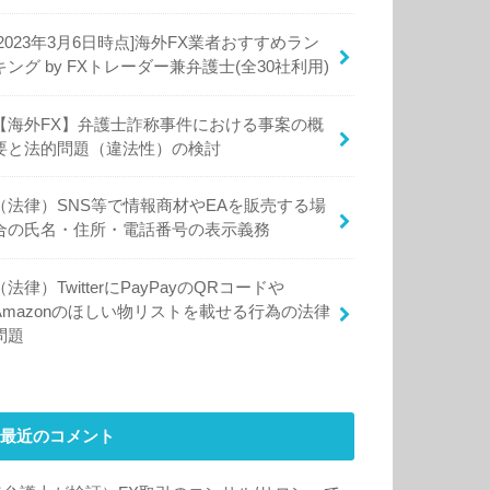
[2023年3月6日時点]海外FX業者おすすめラン
キング by FXトレーダー兼弁護士(全30社利用)
【海外FX】弁護士詐称事件における事案の概
要と法的問題（違法性）の検討
（法律）SNS等で情報商材やEAを販売する場
合の氏名・住所・電話番号の表示義務
（法律）TwitterにPayPayのQRコードや
Amazonのほしい物リストを載せる行為の法律
問題
最近のコメント