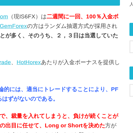
com
（現IS6FX）は
二週間に一回、100％入金ボ
GemForex
の方はランダム抽選方式が採用され
とが多く、そのうち、２，３日は当選していた
rade
、
HotHorex
あたりが入金ボーナスを提供し
理論的には、適当にトレードすることにより、PF
るはずがないのである。
で、裁量を入れてしまうと、負けが続くことが
に任せて、Long or Shortを決めた
方が