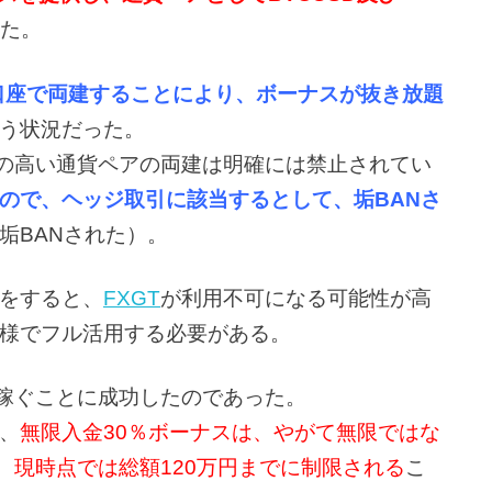
た。
の異口座で両建することにより、ボーナスが抜き放題
う状況だった。
の高い通貨ペアの両建は明確には禁止されてい
ので、ヘッジ取引に該当するとして、垢BANさ
垢BANされた）。
をすると、
FXGT
が利用不可になる可能性が高
様でフル活用する必要がある。
を稼ぐことに成功したのであった。
、
無限入金30％ボーナスは、やがて無限ではな
、現時点では総額120万円までに制限される
こ