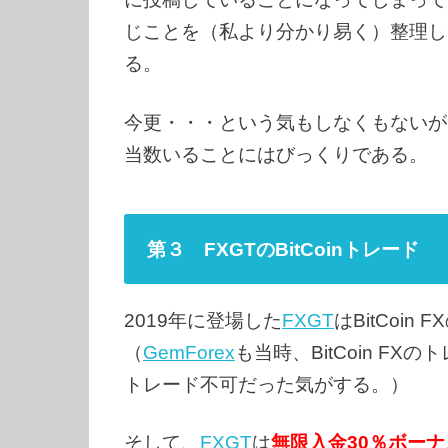
じことを（私より分かり易く）整理し
る。
今更・・・という気もしなくもないが
当数いることにはびっくりである。
第３ FXGTのBitCoinトレード
2019年に登場した
FXGT
はBitCoin
（
GemForex
も当時、BitCoin F
トレード不可だった気がする。）
そして、
FXGT
は
無限入金30％ボーナ