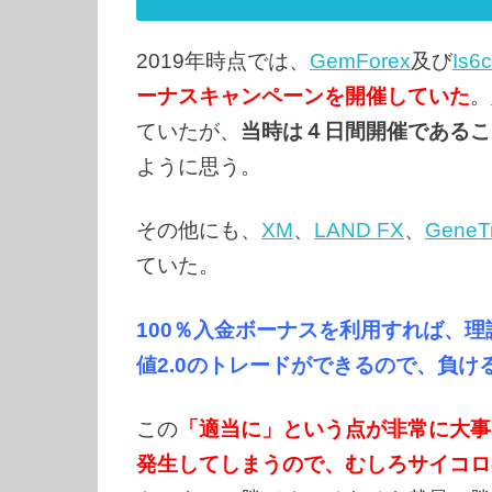
2019年時点では、
GemForex
及び
Is6
ーナスキャンペーンを開催していた
。
ていたが、
当時は４日間開催であるこ
ように思う。
その他にも、
XM
、
LAND FX
、
GeneT
ていた。
100％入金ボーナスを利用すれば、
値2.0のトレードができるので、負け
この
「適当に」という点が非常に大事
発生してしまうので、むしろサイコロの出目