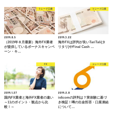
トレード口座
トレード口座
2019.8.5
2019.3.22
（2019年８月最新）海外FX業者
海外FXは評判が良いTariTali(タ
が提供しているボーナスキャンペ
リタリ)やFinal Cash …
ーン・キ…
FX
トレード口座
2019.1.27
2019.2.8
国内FX業者と海外FX業者の違い
is6comの評判は？実体験に基づ
～11のポイント・観点から比
き検証！噂の出金拒否・口座凍結
較！～
について…