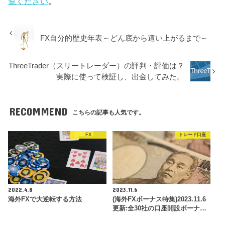
覧ください
。
FX自分的歴史年表～どん底から這い上がるまで～
ThreeTrader（スリートレーダー）の評判・評価は？
実際に使って検証し、出金してみた。
RECOMMEND
こちらの記事も人気です。
FX
トレード口座
2022.4.8
2023.11.6
海外FXで大逆転する方法
(海外FXボーナス特集)2023.11.6
更新:全30社の口座開設ボーナ…