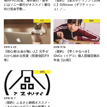
海外FXの出金、海外旅行・留学
（節約）【楽天やアマゾンでお得
にはソニー銀行がオススメ！被仕
に】Giftissue（ギフティッシ
向け送金手数…
ュ）／…
FX
節約
2019.5.22
2018.11.16
【初心者/お金が無い人】元手ゼ
（節約）【早くやるべき】
ロから始める投資（投資信託/FX
iDeCo（イデコ）個人型確定拠出
等）
年金【お得】
節約
2018.12.7
（節約）ふるさと納税オススメ～
ふるなびにはギフト券や家電もあ