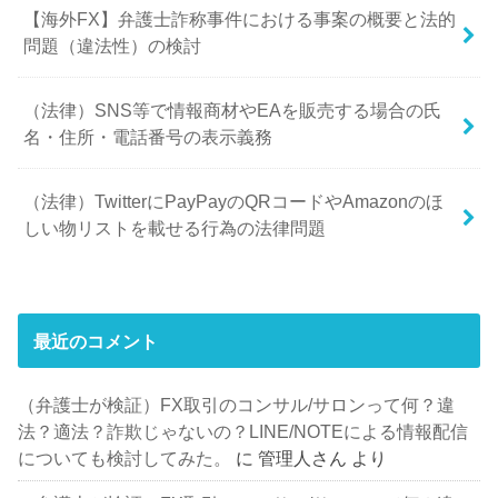
【海外FX】弁護士詐称事件における事案の概要と法的
問題（違法性）の検討
（法律）SNS等で情報商材やEAを販売する場合の氏
名・住所・電話番号の表示義務
（法律）TwitterにPayPayのQRコードやAmazonのほ
しい物リストを載せる行為の法律問題
最近のコメント
（弁護士が検証）FX取引のコンサル/サロンって何？違
法？適法？詐欺じゃないの？LINE/NOTEによる情報配信
についても検討してみた。
に
管理人さん
より