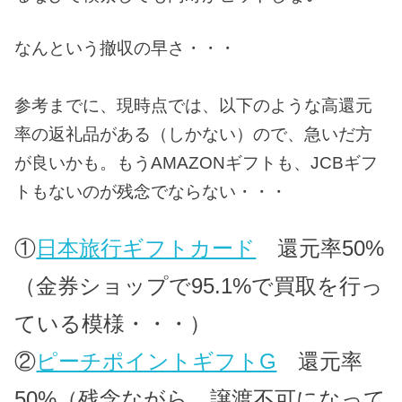
なんという撤収の早さ・・・
参考までに、現時点では、以下のような高還元
率の返礼品がある（しかない）ので、急いだ方
が良いかも。もうAMAZONギフトも、JCBギフ
トもないのが残念でならない・・・
①
日本旅行ギフトカード
還元率50%
（金券ショップで95.1%で買取を行っ
ている模様・・・）
②
ピーチポイントギフトG
還元率
50%（残念ながら、譲渡不可になって