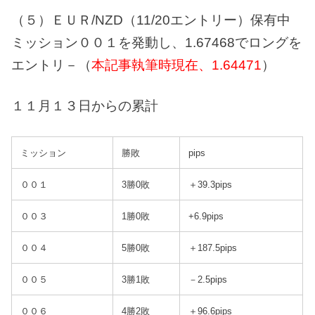
（５）ＥＵＲ/NZD（11/20エントリー）保有中
ミッション００１を発動し、1.67468でロングを
エントリ－（
本記事執筆時現在、1.64471
）
１１月１３日からの累計
ミッション
勝敗
pips
００１
3勝0敗
＋39.3pips
００３
1勝0敗
+6.9pips
００４
5勝0敗
＋187.5pips
００５
3勝1敗
－2.5pips
００６
4勝2敗
＋96.6pips