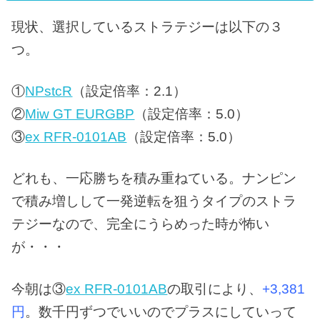
現状、選択しているストラテジーは以下の３
つ。
①
NPstcR
（設定倍率：2.1）
②
Miw GT EURGBP
（設定倍率：5.0）
③
ex RFR-0101AB
（設定倍率：5.0）
どれも、一応勝ちを積み重ねている。ナンピン
で積み増しして一発逆転を狙うタイプのストラ
テジーなので、完全にうらめった時が怖い
が・・・
今朝は③
ex RFR-0101AB
の取引により、
+3,381
円
。数千円ずつでいいのでプラスにしていって