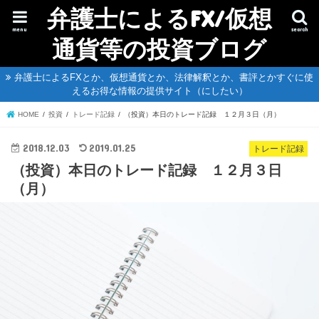
弁護士によるFX/仮想
menu
search
通貨等の投資ブログ
弁護士によるFXとか、仮想通貨とか、法律解釈とか、書評とかすぐに使
えるお得な情報の提供サイト（にしたい）
HOME
投資
トレード記録
（投資）本日のトレード記録 １２月３日（月）
2018.12.03
2019.01.25
トレード記録
（投資）本日のトレード記録 １２月３日
（月）