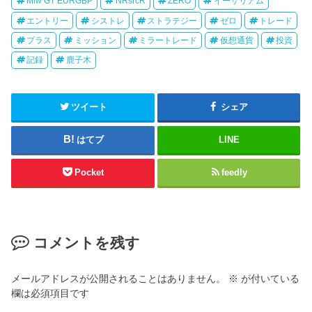
Miw GT EURGBP
NRsrcR
ZERO
イーサリアム
エントリー
シストレ
ストラテジー
ゼロ
トレード
プラス
ミッション
ミラートレード
仮想通貨
投資
記録
鹿子木
ツイート
シェア
はてブ
LINE
Pocket
feedly
コメントを残す
メールアドレスが公開されることはありません。
※
が付いている
欄は必須項目です