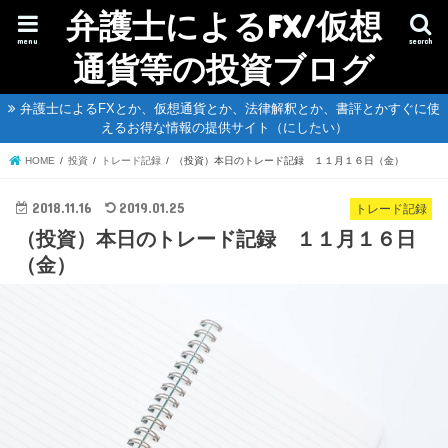
弁護士によるFX/仮想
menu
search
通貨等の投資ブログ
弁護士によるFXとか、仮想通貨とか、法律解釈とか、書評とかすぐに使
えるお得な情報の提供サイト（にしたい）
HOME
投資
トレード記録
（投資）本日のトレード記録 １１月１６日（金）
2018.11.16
2019.01.25
トレード記録
（投資）本日のトレード記録 １１月１６日
（金）