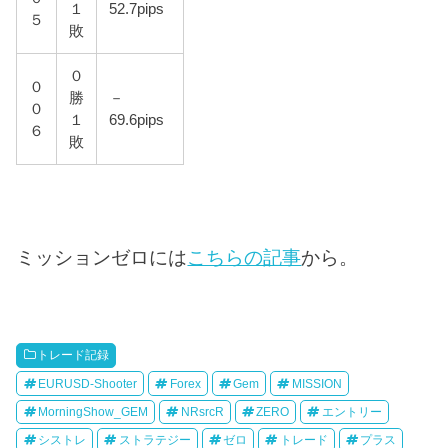
１
52.7pips
５
敗
０
０
勝
－
０
１
69.6pips
６
敗
ミッションゼロには
こちらの記事
から。
トレード記録
EURUSD-Shooter
Forex
Gem
MISSION
MorningShow_GEM
NRsrcR
ZERO
エントリー
シストレ
ストラテジー
ゼロ
トレード
プラス