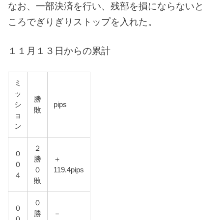
なお、一部決済を行い、残部を損にならないと
ころでぎりぎりストップを入れた。
１１月１３日からの累計
ミ
ッ
勝
シ
pips
敗
ョ
ン
２
０
勝
＋
０
０
119.4pips
４
敗
０
０
勝
－
０