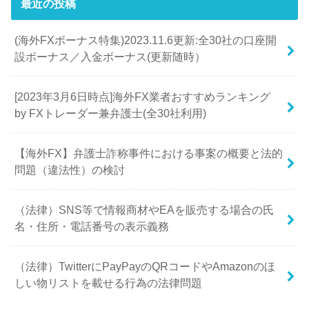
最近の投稿
(海外FXボーナス特集)2023.11.6更新:全30社の口座開
設ボーナス／入金ボーナス(更新随時）
[2023年3月6日時点]海外FX業者おすすめランキング
by FXトレーダー兼弁護士(全30社利用)
【海外FX】弁護士詐称事件における事案の概要と法的
問題（違法性）の検討
（法律）SNS等で情報商材やEAを販売する場合の氏
名・住所・電話番号の表示義務
（法律）TwitterにPayPayのQRコードやAmazonのほ
しい物リストを載せる行為の法律問題