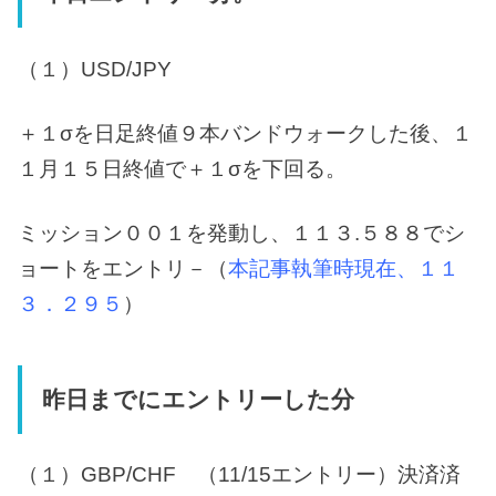
（１）USD/JPY
＋１σを日足終値９本バンドウォークした後、１
１月１５日終値で＋１σを下回る。
ミッション００１を発動し、１１３.５８８でシ
ョートをエントリ－（
本記事執筆時現在、１１
３．２９５
）
昨日までにエントリーした分
（１）GBP/CHF （11/15エントリー）決済済