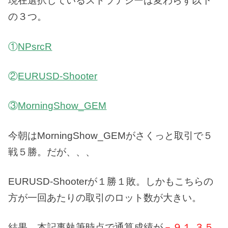
現在選択しているストラテジーは変わらず以下
の３つ。
①
NPsrcR
②
EURUSD-Shooter
③
MorningShow_GEM
今朝はMorningShow_GEMがさくっと取引で５
戦５勝。だが、、、
EURUSD-Shooterが１勝１敗。しかもこちらの
方が一回あたりの取引のロット数が大きい。
結果、本記事執筆時点で通算成績が
－９１,３５