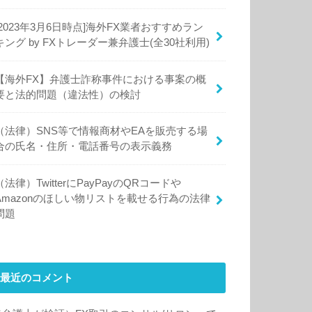
[2023年3月6日時点]海外FX業者おすすめラン
キング by FXトレーダー兼弁護士(全30社利用)
【海外FX】弁護士詐称事件における事案の概
要と法的問題（違法性）の検討
（法律）SNS等で情報商材やEAを販売する場
合の氏名・住所・電話番号の表示義務
（法律）TwitterにPayPayのQRコードや
Amazonのほしい物リストを載せる行為の法律
問題
最近のコメント