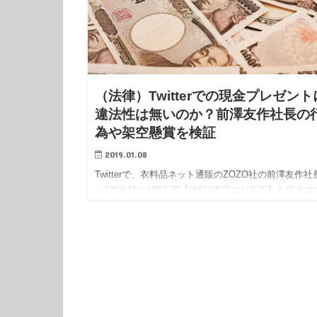
（法律）Twitterでの現金プレゼント
違法性は無いのか？前澤友作社長の
為や架空懸賞を検証
2019.01.08
Twitterで、衣料品ネット通販のZOZO社の前澤友作社
「100名様に100万円【総額1億円のお年玉】を現金で
ゼントします」と宣言したTwitterを投下し、凄いこと
に。 えぇ、私もそれに群がった一人ではありま…