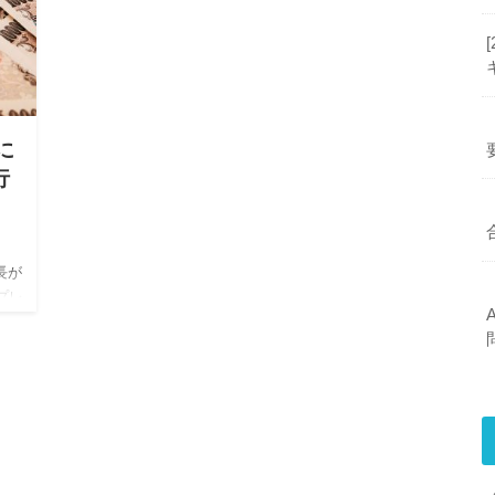
に
行
長が
プレ