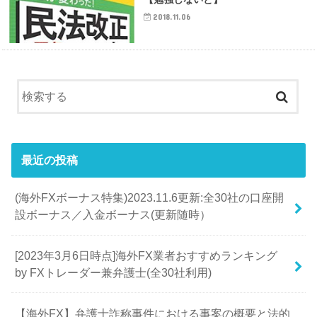
2018.11.06
最近の投稿
(海外FXボーナス特集)2023.11.6更新:全30社の口座開
設ボーナス／入金ボーナス(更新随時）
[2023年3月6日時点]海外FX業者おすすめランキング
by FXトレーダー兼弁護士(全30社利用)
【海外FX】弁護士詐称事件における事案の概要と法的