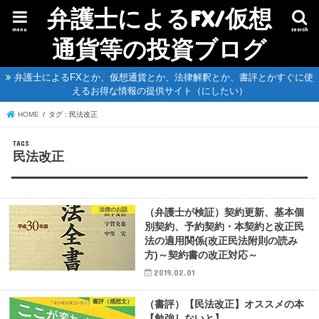
弁護士によるFX/仮想
menu
search
通貨等の投資ブログ
弁護士によるFXとか、仮想通貨とか、法律解釈とか、書評とかすぐに使
えるお得な情報の提供サイト（にしたい）
HOME
タグ : 民法改正
民法改正
法律のお話
（弁護士が検証）契約更新、基本個
別契約、予約契約・本契約と改正民
法の適用関係(改正民法附則の読み
方)～契約書の改正対応～
2019.02.01
書評（感想文）
（書評）【民法改正】オススメの本
【勉強しないと】