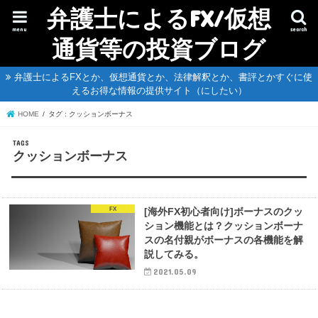
弁護士によるFX/仮想
menu
search
通貨等の投資ブログ
弁護士によるFXとか、仮想通貨とか、法律解釈とか、書評とかすぐに使
えるお得な情報の提供サイト（にしたい）
HOME
タグ : クッションボーナス
クッションボーナス
FX
[海外FX初心者向け]ボーナスのクッ
ション機能とは？クッションボーナ
スの名付親がボーナスの各機能を解
説してみる。
2021.05.09