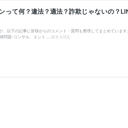
ンって何？違法？適法？詐欺じゃないの？LIN
が、以下の記事に皆様からのコメント・質問も整理してまとめています
（弁
法律問題-コンサル、エント …
続きを読む
護
士
が
検
証）
FX
取
引
の
コ
ン
サ
ル/
サ
ロ